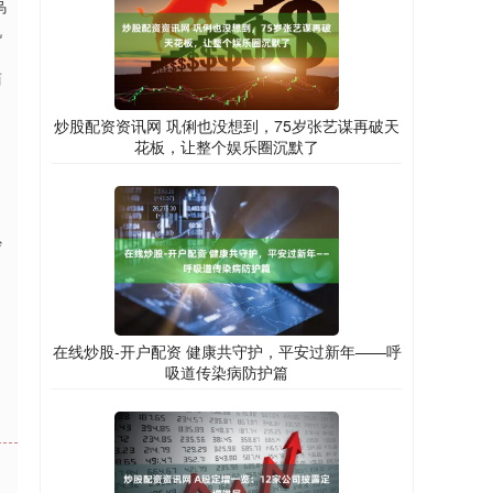
乌
机
商
炒股配资资讯网 巩俐也没想到，75岁张艺谋再破天
花板，让整个娱乐圈沉默了
炒
在线炒股-开户配资 健康共守护，平安过新年——呼
吸道传染病防护篇